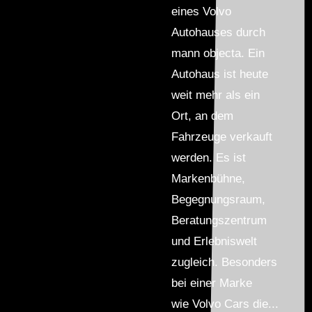
eines Volvo
Autohauses durch
mann objecta. Ein
Autohaus ist heute
weit mehr als ein
Ort, an dem
Fahrzeuge verkauft
werden. Es ist
Markenbühne,
Begegnungsraum,
Beratungszentrum
und Erlebniswelt
zugleich. Besonders
bei einer Marke
wie Volvo Cars die...