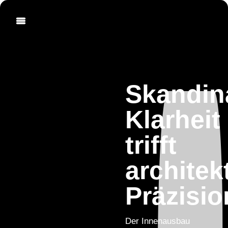
Skandin
Klarheit
trifft
architek
Präzisio
Der Innenausbau