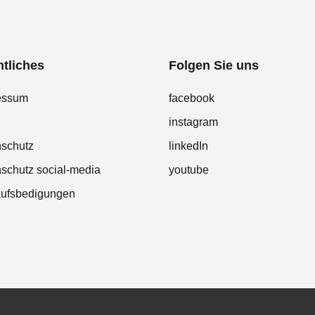
tliches
Folgen Sie uns
essum
facebook
instagram
nschutz
linkedIn
schutz social-media
youtube
aufsbedigungen