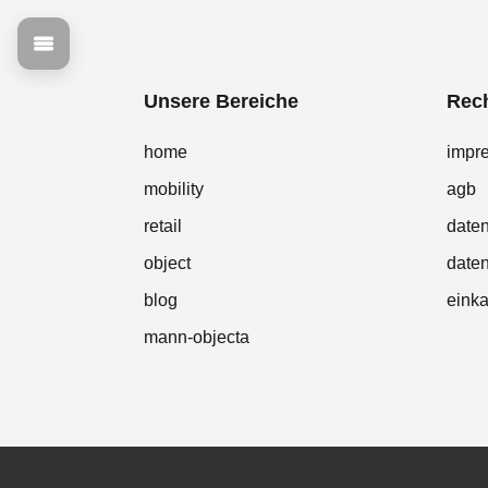
Unsere Bereiche
Rech
home
impr
mobility
agb
retail
date
object
daten
blog
eink
mann-objecta