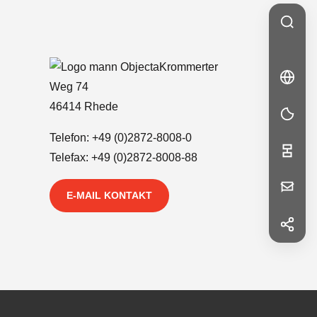
Krommerter
🇬🇧
EN
EN
Weg 74
46414 Rhede
Telefon:
+49 (0)2872-8008-0
Telefax: +49 (0)2872-8008-88
Ihre
E-MAIL KONTAKT
Nachricht
f
Facebook
in
LinkedIn
Vorname