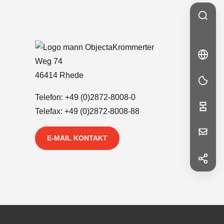
Krommerter
🇬🇧
EN
Weg 74
EN
46414 Rhede
Telefon:
+49 (0)2872-8008-0
Telefax: +49 (0)2872-8008-88
Ihre
E-MAIL KONTAKT
Nachricht
f
Facebook
in
LinkedIn
Vorname