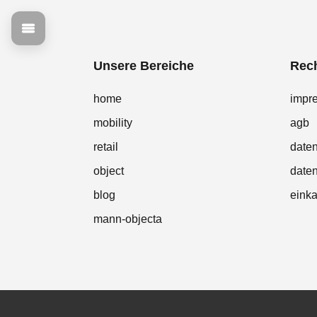
Unsere Bereiche
Rech
home
impr
mobility
agb
retail
date
object
daten
blog
eink
mann-objecta