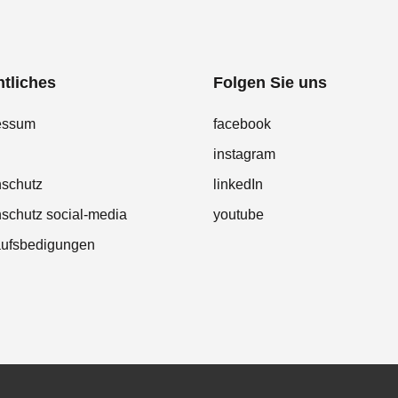
tliches
Folgen Sie uns
essum
facebook
instagram
nschutz
linkedIn
schutz social-media
youtube
aufsbedigungen