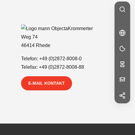
Krommerter
🇬🇧
EN
Weg 74
EN
46414 Rhede
Telefon:
+49 (0)2872-8008-0
Telefax: +49 (0)2872-8008-88
Ihre
E-MAIL KONTAKT
Nachricht
f
Facebook
in
LinkedIn
Vorname