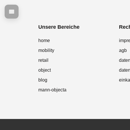
Unsere Bereiche
Rech
home
impr
mobility
agb
retail
date
object
daten
blog
eink
mann-objecta