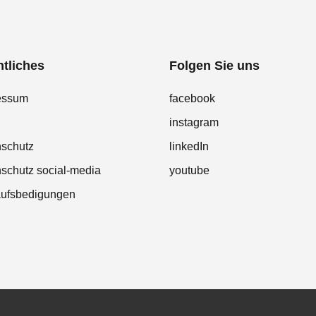
tliches
Folgen Sie uns
essum
facebook
instagram
nschutz
linkedIn
schutz social-media
youtube
aufsbedigungen