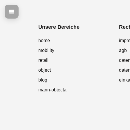
Unsere Bereiche
Rech
home
impr
mobility
agb
retail
date
object
daten
blog
eink
mann-objecta