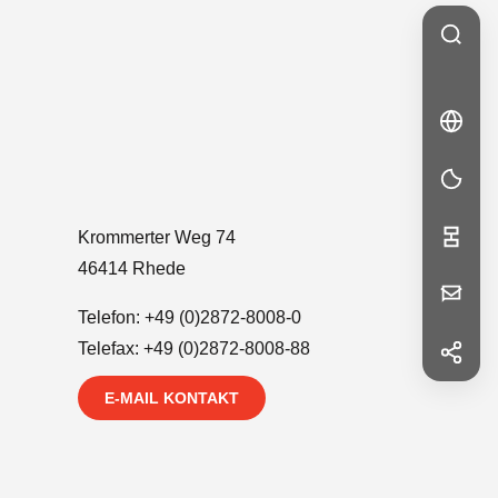
🇬🇧
EN
EN
Krommerter Weg 74
46414 Rhede
Ihre
Telefon:
+49 (0)2872-8008-0
Nachricht
Telefax: +49 (0)2872-8008-88
f
Facebook
E-MAIL KONTAKT
in
LinkedIn
Vorname