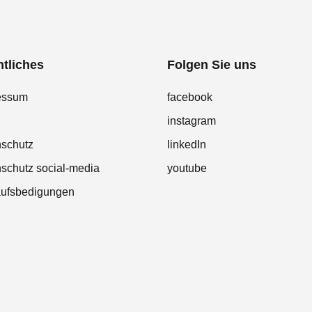
tliches
Folgen Sie uns
essum
facebook
instagram
nschutz
linkedIn
schutz social-media
youtube
aufsbedigungen