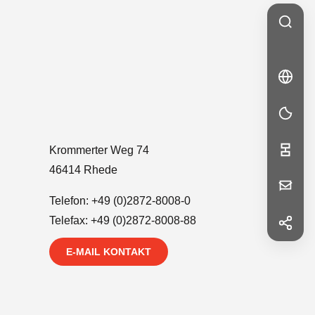
🇬🇧
EN
EN
Krommerter Weg 74
46414 Rhede
Ihre
Telefon:
+49 (0)2872-8008-0
Nachricht
Telefax: +49 (0)2872-8008-88
f
Facebook
E-MAIL KONTAKT
in
LinkedIn
Vorname