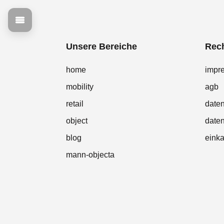
Unsere Bereiche
Rech
home
impr
mobility
agb
retail
date
object
daten
blog
eink
mann-objecta