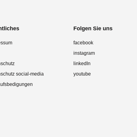
tliches
Folgen Sie uns
essum
facebook
instagram
nschutz
linkedIn
schutz social-media
youtube
aufsbedigungen