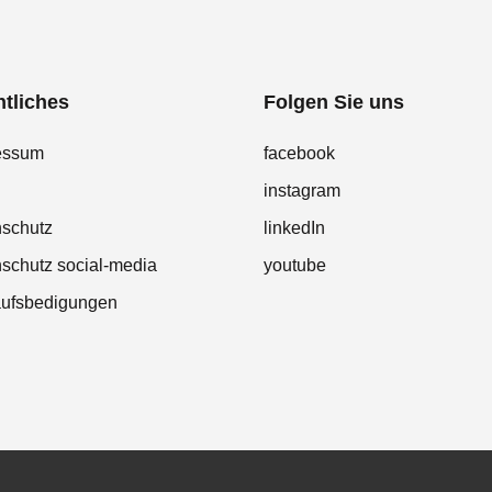
tliches
Folgen Sie uns
essum
facebook
instagram
nschutz
linkedIn
schutz social-media
youtube
aufsbedigungen