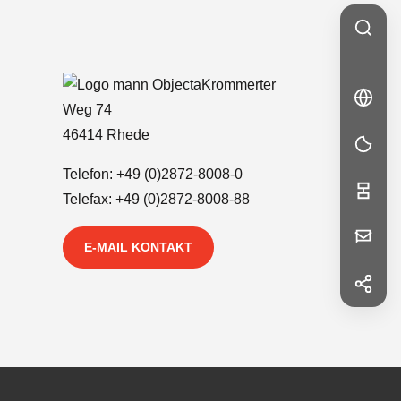
Krommerter
🇬🇧
EN
Weg 74
EN
46414 Rhede
Telefon:
+49 (0)2872-8008-0
Telefax: +49 (0)2872-8008-88
Ihre
E-MAIL KONTAKT
Nachricht
f
Facebook
in
LinkedIn
Vorname