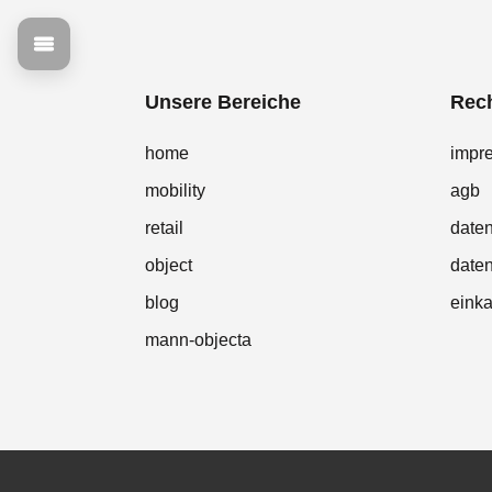
Unsere Bereiche
Rech
home
impr
mobility
agb
retail
date
object
daten
blog
eink
mann-objecta