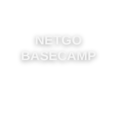
NETGO
BASECAMP