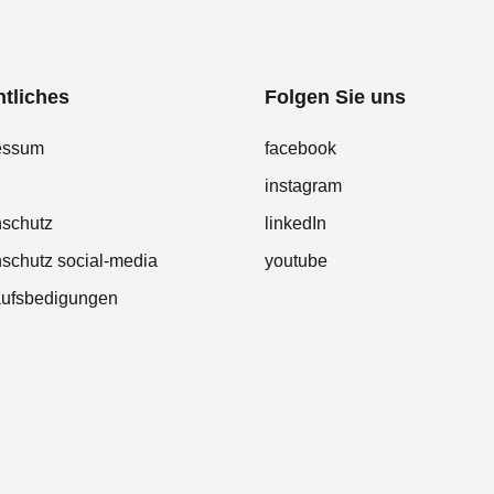
tliches
Folgen Sie uns
essum
facebook
instagram
nschutz
linkedIn
schutz social-media
youtube
aufsbedigungen