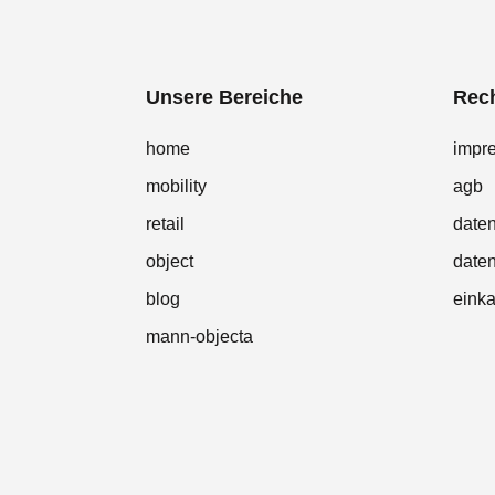
Unsere Bereiche
Rech
home
impr
mobility
agb
retail
date
object
daten
blog
eink
mann-objecta