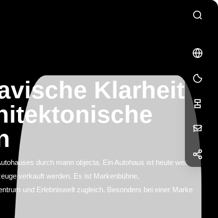
🇬🇧
EN
EN
avische Klarheit
chitektonische
Ihre
n
Nachricht
f
Facebook
utohauses durch mann objecta. Ein Autohaus ist heute weit
zeuge verkauft werden. Es ist Markenbühne,
in
LinkedIn
trum und Erlebniswelt zugleich. Besonders bei einer Marke
Vorname