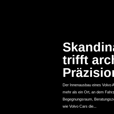
Skandin
trifft ar
Präzisio
Der Innenausbau eines Volvo A
mehr als ein Ort, an dem Fahr
Begegnungsraum, Beratungszen
wie Volvo Cars die...