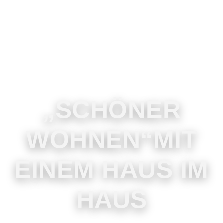
„SCHÖNER
WOHNEN“MIT
EINEM HAUS IM
HAUS