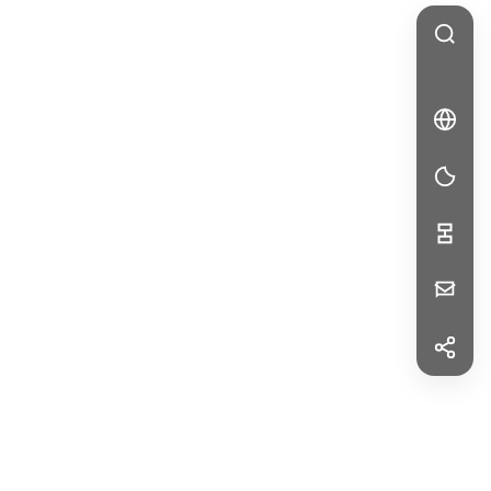
🇩🇪
DE
DE
Your
Message
f
Facebook
in
LinkedIn